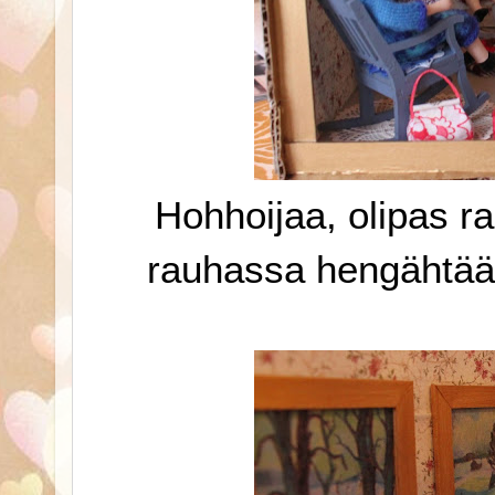
Hohhoijaa, olipas r
rauhassa hengähtää