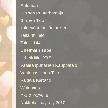
Satumaa
Sininen Puutarhamaja
Sininen Talo
Taideväärentäjän ateljee
Taikurin Talo
Talo 1:144
Unelmien Tupa
Urheiluliike XXS
Vaaleanpunainen Kauppatalo
Vaaleansininen Talo
Valtava Kartano
Weinhaus
Yksiö Parvella
Nukkekotinäyttely 2010