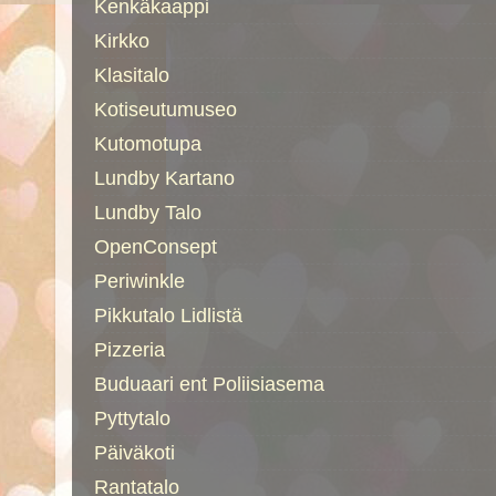
Kenkäkaappi
Kirkko
Klasitalo
Kotiseutumuseo
Kutomotupa
Lundby Kartano
Lundby Talo
OpenConsept
Periwinkle
Pikkutalo Lidlistä
Pizzeria
Buduaari ent Poliisiasema
Pyttytalo
Päiväkoti
Rantatalo