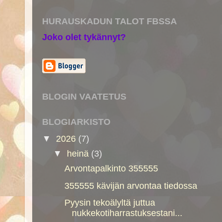
HURAUSKADUN TALOT FBSSA
Joko olet tykännyt?
BLOGIN VAATETUS
BLOGIARKISTO
▼
2026
(7)
▼
heinä
(3)
Arvontapalkinto 355555
355555 kävijän arvontaa tiedossa
Pyysin tekoälyltä juttua
nukkekotiharrastuksestani...