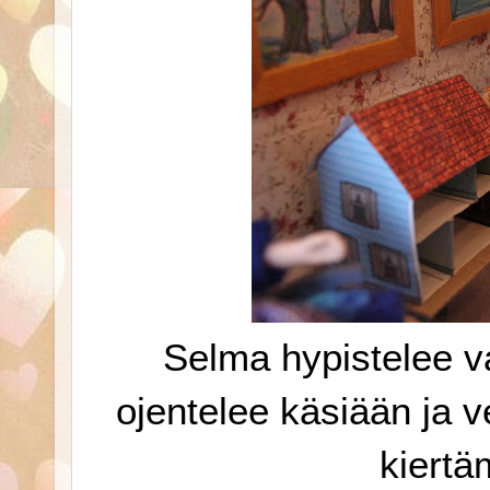
Selma hypistelee va
ojentelee käsiään ja ve
kiertä