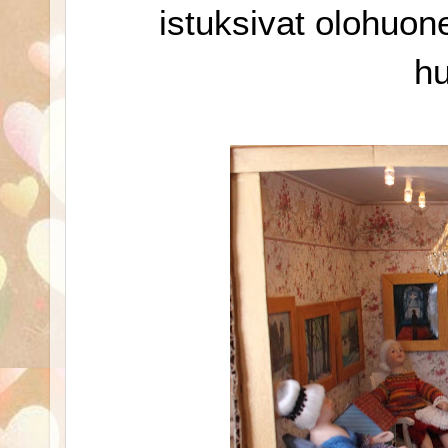
istuksivat olohuon
hu