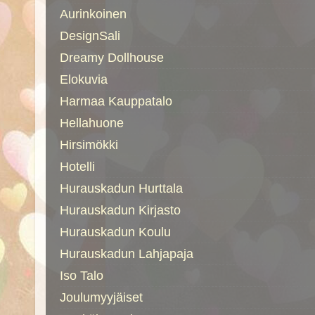
Aurinkoinen
DesignSali
Dreamy Dollhouse
Elokuvia
Harmaa Kauppatalo
Hellahuone
Hirsimökki
Hotelli
Hurauskadun Hurttala
Hurauskadun Kirjasto
Hurauskadun Koulu
Hurauskadun Lahjapaja
Iso Talo
Joulumyyjäiset