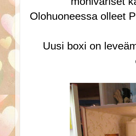
moniväriset ka
Olohuoneessa olleet Pi
Uusi boxi on leveäm